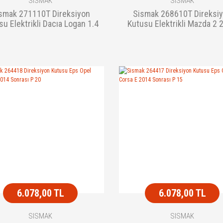
SISMAK
SISMAK
smak 271110T Direksiyon
Sismak 268610T Direksi
su Elektrikli Dacıa Logan 1.4
Kutusu Elektrikli Mazda 2 
1.6 1
Sonrası Rot Baslı
6.078,00 TL
6.078,00 TL
SISMAK
SISMAK