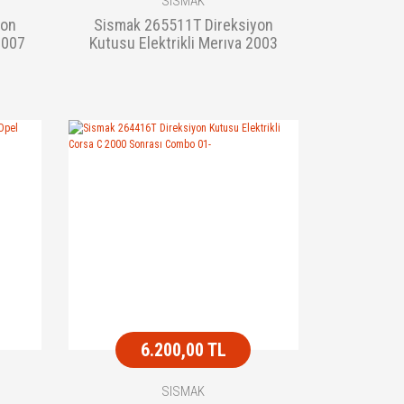
SISMAK
yon
Sismak 265511T Direksiyon
2007
Kutusu Elektrikli Merıva 2003
Sonrası Rot Baslı
6.200,00 TL
SISMAK