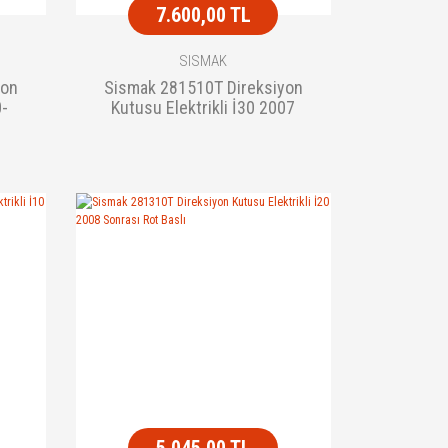
7.600,00 TL
SISMAK
yon
Sismak 281510T Direksiyon
0-
Kutusu Elektrikli İ30 2007
Sonrası Elantra 2000 Sonrası K
5.045,00 TL