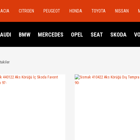
DACIA
CITROEN
PEUGEOT
HONDA
TOYOTA
NISSAN
AUDI
BMW
MERCEDES
OPEL
SEAT
SKODA
V
takiler