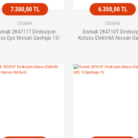
7.300,00 TL
6.350,00 TL
SISMAK
SISMAK
smak 284711T Direksiyon
Sismak 284710T Direksi
su Eps Nıssan Qashqaı 13/
Kutusu Elektrikli Nıssan Q
Renault K
2007 Sonrası Xtr