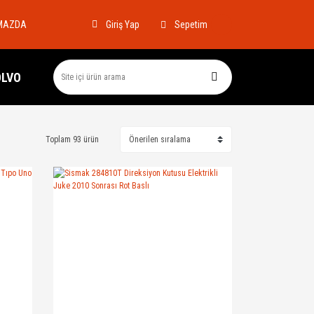
MAZDA
Sepetim
Giriş Yap
OLVO
Toplam 93 ürün