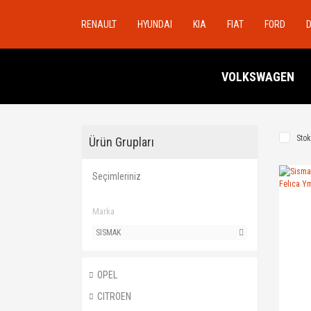
RENAULT
HYUNDAI
KIA
FIAT
FORD
VOLKSWAGEN
Stok
Ürün Grupları
Seçimleriniz
Marka
SISMAK
OPEL
CITROEN