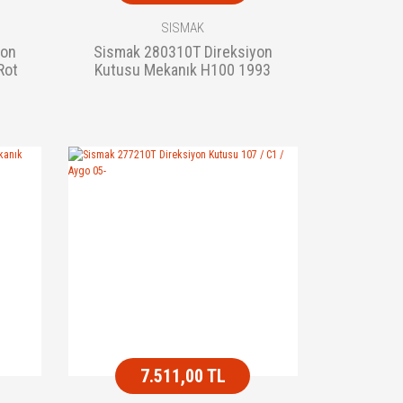
SISMAK
yon
Sismak 280310T Direksiyon
Rot
Kutusu Mekanık H100 1993
Sonrası Rot Baslı
7.511,00 TL