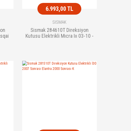
6.993,00 TL
SISMAK
yon
Sismak 284610T Direksiyon
asqai
Kutusu Elektrikli Mıcra Iıı 03-10 -
Marc