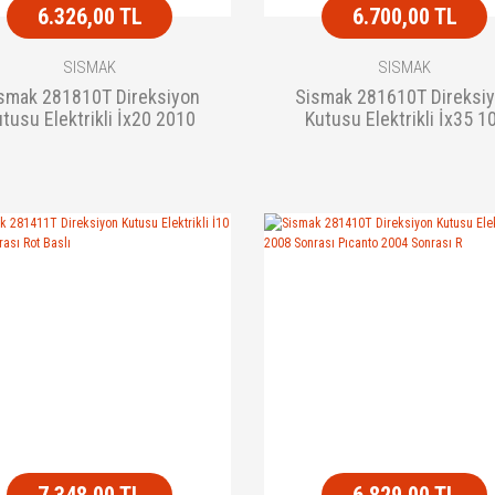
6.326,00 TL
6.700,00 TL
SISMAK
SISMAK
smak 281810T Direksiyon
Sismak 281610T Direksi
tusu Elektrikli İx20 2010
Kutusu Elektrikli İx35 1
Sonrası Rot Baslı
Sportage 10-
7.348,00 TL
6.829,00 TL