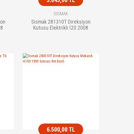
SISMAK
yon
Sismak 281310T Direksiyon
08
Kutusu Elektrikli İ20 2008
ası R
Sonrası Rot Baslı
6.500,00 TL