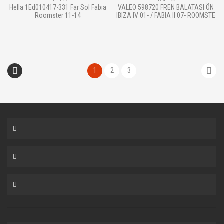
Hella 1Ed010417-331 Far Sol Fabıa
VALEO 598720 FREN BALATASI ÖN
Roomster 11-14
IBIZA IV 01- / FABIA II 07- ROOMSTE
1
2
3