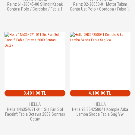
Reinz 61-36045-00 Silindir Kapak
Reinz 02-36050-01 Motor Takım
Contası Polo / Cordoba / Fabıa 1
Conta Üst Polo / Cordoba / Fabıa 1.
3.401,00 TL
4.100,00 TL
HELLA
HELLA
Hella 1Nh354671-011 Sis Farı Sol
Hella 9El354258041 Komple Arka
Facelıft Fabıa Octavıa 2009 Sonrası
Lamba Skoda Fabia Sağ Vw
Octav