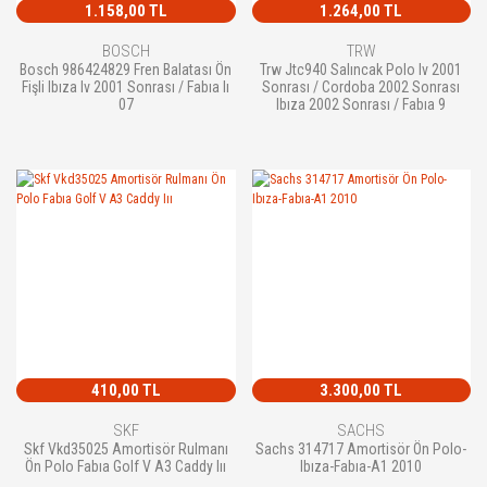
1.158,00 TL
1.264,00 TL
BOSCH
TRW
Bosch 986424829 Fren Balatası Ön
Trw Jtc940 Salıncak Polo Iv 2001
Fişli Ibıza Iv 2001 Sonrası / Fabıa Iı
Sonrası / Cordoba 2002 Sonrası
07
Ibıza 2002 Sonrası / Fabıa 9
410,00 TL
3.300,00 TL
SKF
SACHS
Skf Vkd35025 Amortisör Rulmanı
Sachs 314717 Amortisör Ön Polo-
Ön Polo Fabıa Golf V A3 Caddy Iıı
Ibıza-Fabıa-A1 2010