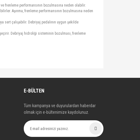
na ve frenleme performansının bozulmasına neden olabilir.
ınabilirler. Aşınma, frenleme performansının bozulmasına neden
ya sert çalışabilir. Debriyaj pedalının uygun şekilde
geçirir. Debriyaj hidroliği sisteminin bozulması, frenleme
E-BÜLTEN
Tüm kampanya ve duyurulardan haberdar
olmak için e-bültenimize kaydolunuz.