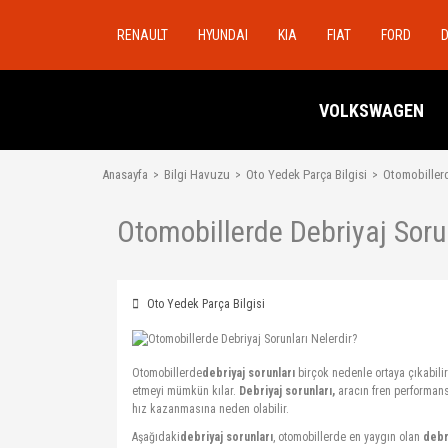
RENAULT
HYUNDAI
KIA
FIAT
FORD
VOLKSWAGEN
Anasayfa
Bilgi Havuzu
Oto Yedek Parça Bilgisi
Otomobillerd
Otomobillerde Debriyaj Sorun
Oto Yedek Parça Bilgisi
Otomobillerde
debriyaj sorunları
birçok nedenle ortaya çıkabilir
etmeyi mümkün kılar.
Debriyaj sorunları,
aracın fren performansı
hız kazanmasına neden olabilir.
Aşağıdaki
debriyaj sorunları
, otomobillerde en yaygın olan
debr