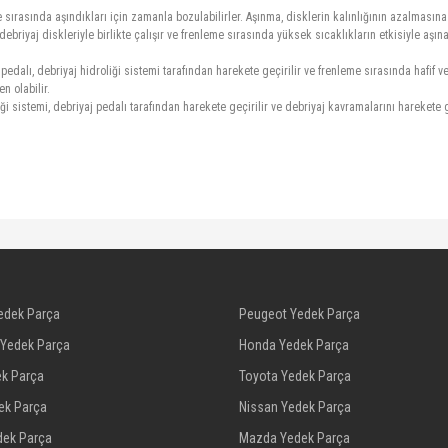
me sırasında aşındıkları için zamanla bozulabilirler. Aşınma, disklerin kalınlığının azalması
debriyaj diskleriyle birlikte çalışır ve frenleme sırasında yüksek sıcaklıkların etkisiyle aş
dalı, debriyaj hidroliği sistemi tarafından harekete geçirilir ve frenleme sırasında hafif ve
 olabilir.
ği sistemi, debriyaj pedalı tarafından harekete geçirilir ve debriyaj kavramalarını harekete 
edek Parça
Peugeot Yedek Parça
 Yedek Parça
Honda Yedek Parça
ek Parça
Toyota Yedek Parça
dek Parça
Nissan Yedek Parça
dek Parça
Mazda Yedek Parça