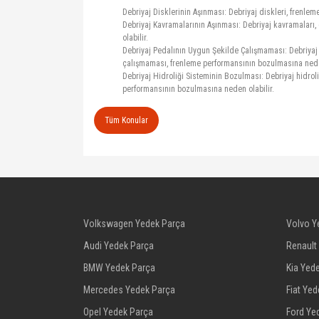
Debriyaj Disklerinin Aşınması: Debriyaj diskleri, frenle
Debriyaj Kavramalarının Aşınması: Debriyaj kavramaları, 
olabilir.
Debriyaj Pedalının Uygun Şekilde Çalışmaması: Debriyaj pe
çalışmaması, frenleme performansının bozulmasına neden
Debriyaj Hidroliği Sisteminin Bozulması: Debriyaj hidroli
performansının bozulmasına neden olabilir.
Tüm Konular
Volkswagen Yedek Parça
Volvo Y
Audi Yedek Parça
Renault
BMW Yedek Parça
Kia Yed
Mercedes Yedek Parça
Fiat Ye
Opel Yedek Parça
Ford Ye