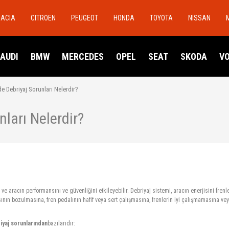
DACIA
CITROEN
PEUGEOT
HONDA
TOYOTA
NISSAN
AUDI
BMW
MERCEDES
OPEL
SEAT
SKODA
V
e Debriyaj Sorunları Nelerdir?
ları Nelerdir?
 ve aracın performansını ve güvenliğini etkileyebilir. Debriyaj sistemi, aracın enerjisini fre
nın bozulmasına, fren pedalının hafif veya sert çalışmasına, frenlerin iyi çalışmamasına ve
iyaj sorunlarından
bazılarıdır: