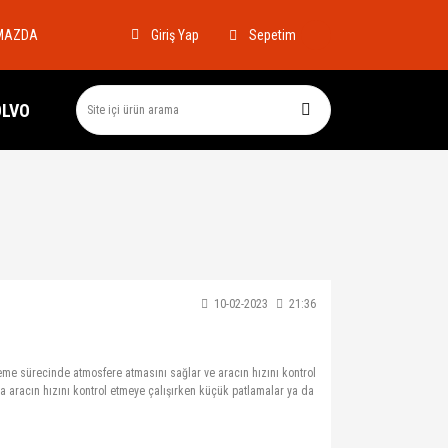
MAZDA
Sepetim
Giriş Yap
OLVO
10-02-2023
21:36
nleme sürecinde atmosfere atmasını sağlar ve aracın hızını kontrol
ya aracın hızını kontrol etmeye çalışırken küçük patlamalar ya da