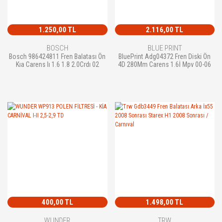
1.250,00 TL
2.116,00 TL
BOSCH
BLUE PRINT
Bosch 986424811 Fren Balatası Ön
BluePrint Adg04372 Fren Diski Ön
Kıa Carens Iı 1.6 1.8 2.0Crdı 02
4D 280Mm Carens 1.6İ Mpv 00-06
400,00 TL
1.498,00 TL
WUNDER
TRW