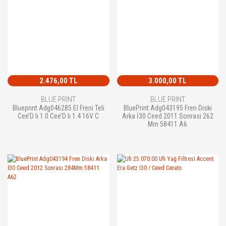
2.476,00 TL
3.000,00 TL
BLUE PRINT
BLUE PRINT
Blueprınt Adg046285 El Freni Teli
BluePrint Adg043195 Fren Diski
Cee’D Iı 1.0 Cee’D Iı 1.4 16V C
Arka İ30 Ceed 2011 Sonrası 262
Mm 58411 A6