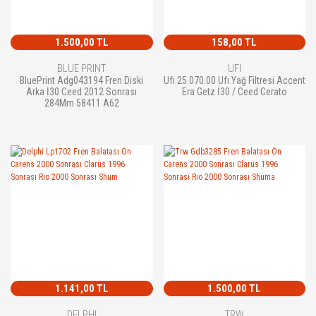
1.500,00 TL
158,00 TL
BLUE PRINT
UFI
BluePrint Adg043194 Fren Diski
Ufı 25.070.00 Ufı Yağ Filtresi Accent
Arka İ30 Ceed 2012 Sonrası
Era Getz İ30 / Ceed Cerato
284Mm 58411 A62
1.141,00 TL
1.500,00 TL
DELPHI
TRW