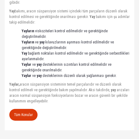
gibidir.
Yay
bakımı, aracın süspansiyon sistemi içindeki tüm parçaların düzenli olarak
kontrol edilmesi ve gerektiğinde onarılması gerekir.
Yay
bakımı için şu adımlar
takip edilmelidir:
Yayların
viskoziteleri kontrol edilmelidir ve gerektiğinde
değiştirilmelidir.
Yayların
ve
yay
kılavuzlarının aşınması kontrol edilmelidir ve
gerektiğinde değiştirilmelidir.
Yay
bağlantı noktaları kontrol edilmelidir ve gerektiğinde serbestlikleri
ayarlanmalıdır.
Yaylar
ve
yay
desteklerinin sızıntıları kontrol edilmelidir ve
gerektiğinde onarılmalıdır.
Yaylar
ve
yay
desteklerinin düzenli olarak yağlanması gerekir.
Yaylar,
aracın süspansiyon sisteminin temel parçalarıdır ve düzenli olarak
kontrol edilmeli ve gerektiğinde bakım yapılmalıdır. Aksi takdirde,
yay
arızaları
aracın normal süspansiyon fonksiyonlarını bozar ve aracın güvenli bir şekilde
kullanımını engelleyebilir.
Tüm Konular