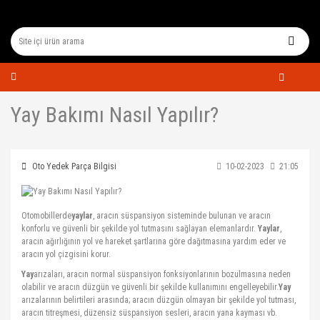
Yay Bakımı Nasıl Yapılır?
Oto Yedek Parça Bilgisi
10-02-2023
21:05
Otomobillerde
yaylar
, aracın süspansiyon sisteminde bulunan ve aracın
konforlu ve güvenli bir şekilde yol tutmasını sağlayan elemanlardır.
Yaylar
,
aracın ağırlığının yol ve hareket şartlarına göre dağıtmasına yardım eder ve
aracın yol çizgisini korur.
Yay
arızaları, aracın normal süspansiyon fonksiyonlarının bozulmasına neden
olabilir ve aracın düzgün ve güvenli bir şekilde kullanımını engelleyebilir.
Yay
arızalarının belirtileri arasında; aracın düzgün olmayan bir şekilde yol tutması,
aracın titreşmesi, düzensiz süspansiyon sesleri, aracın yana kayması vb.