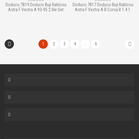
Doduco 7819 Doduco Buji Kablosu
Doduco 7817 Doduco Buji Kablosu
Astra F Vectra A 93-95 2.0Ie Set
Astra F Vectra A B Corsa B 1.4 1.
1
2
3
4
..
6