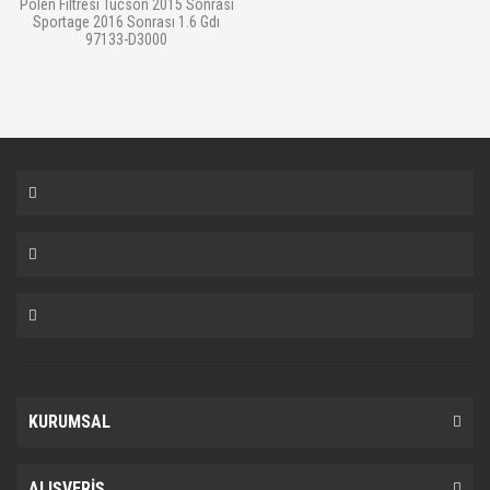
Polen Filtresi Tucson 2015 Sonrası
Sportage 2016 Sonrası 1.6 Gdı
97133-D3000
KURUMSAL
ALIŞVERİŞ