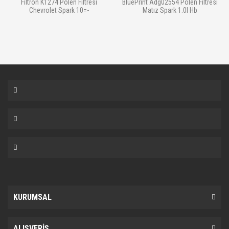
Filtron K1274 Polen Filtresi
BluePrint Adg02554 Polen Filtresi
Chevrolet Spark 10=-
Matız Spark 1.0I Hb
KURUMSAL
ALIŞVERİŞ