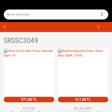
SRSSC3049
371,00 TL
317,00 TL
FILTRON
BLUE PRINT