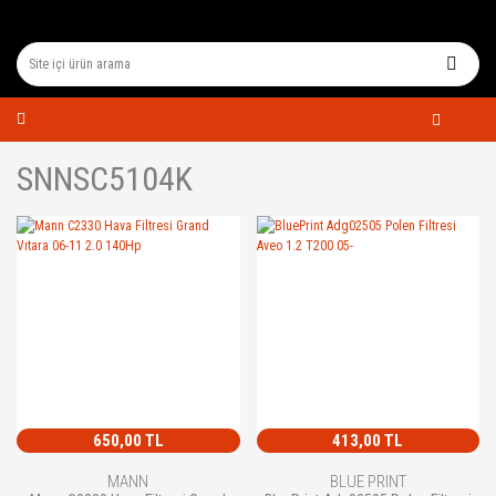
SNNSC5104K
650,00 TL
413,00 TL
MANN
BLUE PRINT