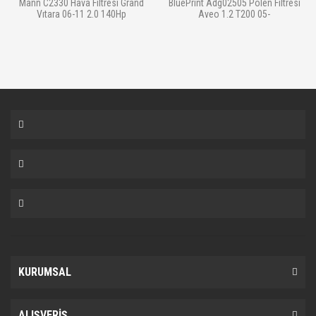
Mann C2330 Hava Filtresi Grand
BluePrint Adg02505 Polen Filtresi
Vıtara 06-11 2.0 140Hp
Aveo 1.2 T200 05-
KURUMSAL
ALIŞVERİŞ