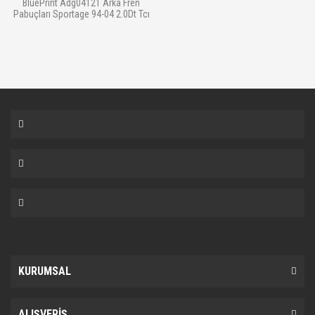
BluePrint Adg04121 Arka Fren
Pabuçları Sportage 94-04 2.0Dt Tcı
KURUMSAL
ALIŞVERİŞ