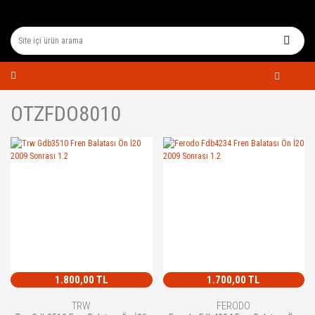
OTZFDO8010
1.800,00 TL
1.700,00 TL
TRW
FERODO