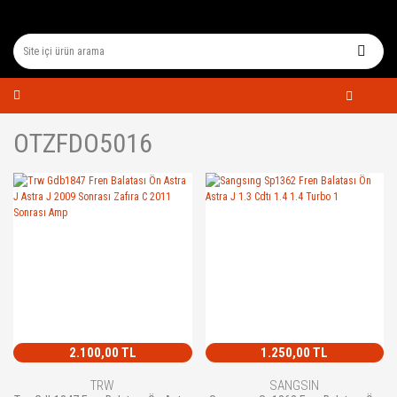
OTZFDO5016
2.100,00 TL
1.250,00 TL
TRW
SANGSIN