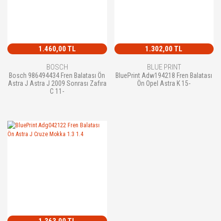
1.460,00 TL
1.302,00 TL
BOSCH
BLUE PRINT
Bosch 986494434 Fren Balatası Ön
BluePrint Adw194218 Fren Balatası
Astra J Astra J 2009 Sonrası Zafıra
Ön Opel Astra K 15-
C 11-
1.363,00 TL