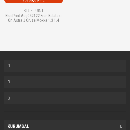
BLUE PRINT
BluePrint Adg042122 Fren Balatası
Ön Astra J Cruze Mokka 1.3 1.4
KURUMSAL