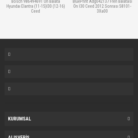
Bosch 986494691 Ön Balata
BluePrint Adg042137 Fren Balatası
Hyundaı Elantra (11-15)I30 (12-16)
Ön İ30 Ceed 2012 Sonrası 58101-
Ceed
3Xa00
KURUMSAL
ALIŞVERİŞ