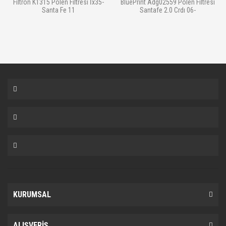
Filtron K1315 Polen Filtresi İx35-
BluePrint Adg02559 Polen Filtresi
Santa Fe 11
Santafe 2.0 Crdı 06-
KURUMSAL
ALIŞVERİŞ