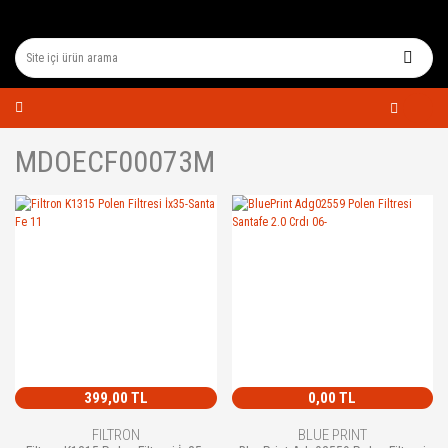
MDOECF00073M
399,00 TL
0,00 TL
FILTRON
BLUE PRINT