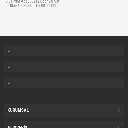
BluePrint Adg030212 Debriyaj Seti
Blue 1.4 Elantra 1.6 08-11 İ20
KURUMSAL
ALIŞVERİŞ