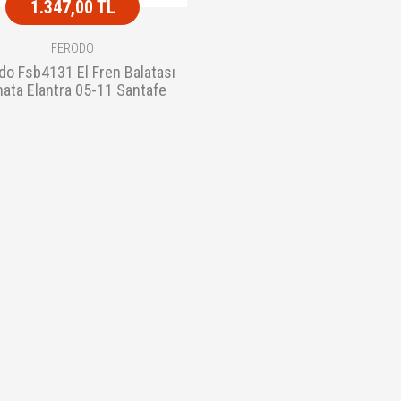
1.347,00 TL
FERODO
do Fsb4131 El Fren Balatası
ata Elantra 05-11 Santafe
01-