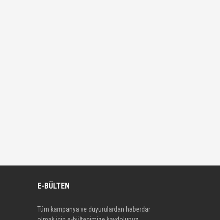
E-BÜLTEN
Tüm kampanya ve duyurulardan haberdar
olmak için e-bültenimize kaydolunuz.