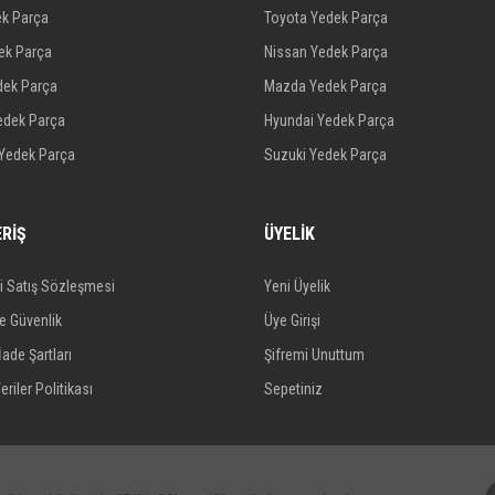
ek Parça
Toyota Yedek Parça
dek Parça
Nissan Yedek Parça
dek Parça
Mazda Yedek Parça
edek Parça
Hyundai Yedek Parça
 Yedek Parça
Suzuki Yedek Parça
ERİŞ
ÜYELİK
i Satış Sözleşmesi
Yeni Üyelik
ve Güvenlik
Üye Girişi
İade Şartları
Şifremi Unuttum
eriler Politikası
Sepetiniz