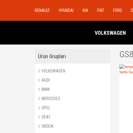
RENAULT
HYUNDAI
KIA
FIAT
FORD
VOLKSWAGEN
GS
Ürün Grupları
VOLKSWAGEN
AUDI
BMW
MERCEDES
OPEL
SEAT
SKODA