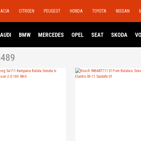
DACIA
CITROEN
PEUGEOT
HONDA
TOYOTA
NISSAN
AUDI
BMW
MERCEDES
OPEL
SEAT
SKODA
V
8489