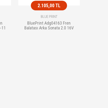
2.105,00 TL
BLUE PRINT
en
BluePrint Adg04163 Fren
5-11
Balatası Arka Sonata 2.0 16V
1998-2004 58305