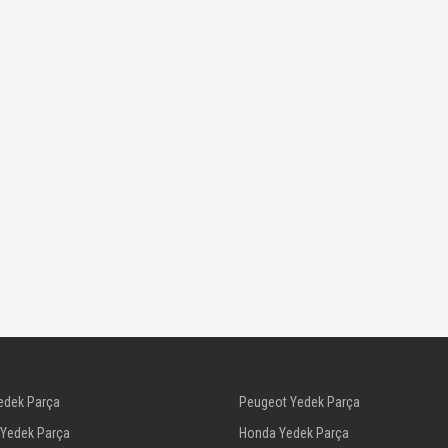
edek Parça
Peugeot Yedek Parça
 Yedek Parça
Honda Yedek Parça