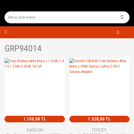
GRP94014
1.150,00 TL
1.528,00 TL
SANGSIN
FERODO