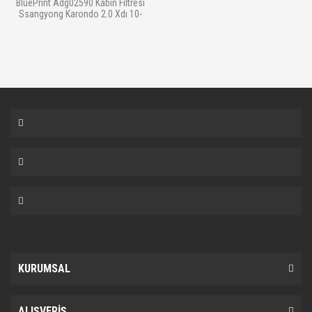
BluePrint Adg02590 Kabin Filtresi
Ssangyong Karondo 2.0 Xdı 10-
KURUMSAL
ALIŞVERİŞ