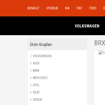
RENAULT
HYUNDAI
KIA
FIAT
FORD
VOLKSWAGEN
BR
Ürün Grupları
VOLKSWAGEN
AUDI
BMW
MERCEDES
OPEL
SEAT
SKODA