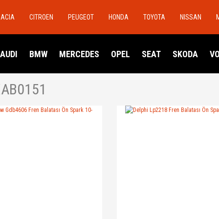
DACIA
CITROEN
PEUGEOT
HONDA
TOYOTA
NISSAN
AUDI
BMW
MERCEDES
OPEL
SEAT
SKODA
V
XAB0151