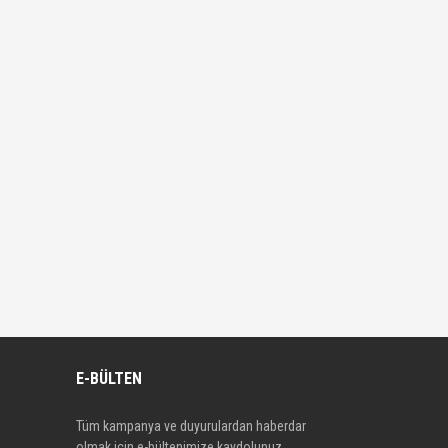
E-BÜLTEN
Tüm kampanya ve duyurulardan haberdar
olmak için e-bültenimize kaydolunuz.