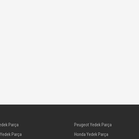
edek Parça
Peugeot Yedek Parça
 Yedek Parça
Honda Yedek Parça