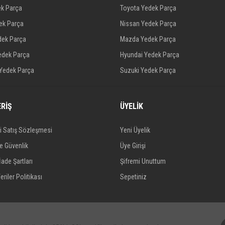
ek Parça
Toyota Yedek Parça
dek Parça
Nissan Yedek Parça
dek Parça
Mazda Yedek Parça
edek Parça
Hyundai Yedek Parça
 Yedek Parça
Suzuki Yedek Parça
ERİŞ
ÜYELİK
i Satış Sözleşmesi
Yeni Üyelik
ve Güvenlik
Üye Girişi
İade Şartları
Şifremi Unuttum
eriler Politikası
Sepetiniz