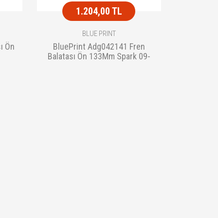
1.204,00 TL
BLUE PRINT
sı Ön
BluePrint Adg042141 Fren
Balatası Ön 133Mm Spark 09-