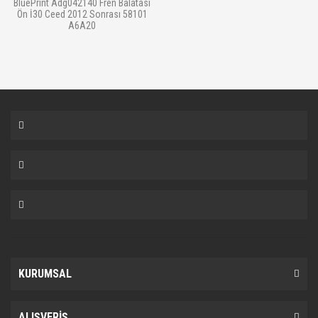
BluePrint Adg042140 Fren Balatası
Ön İ30 Ceed 2012 Sonrası 58101
A6A20
KURUMSAL
ALIŞVERİŞ