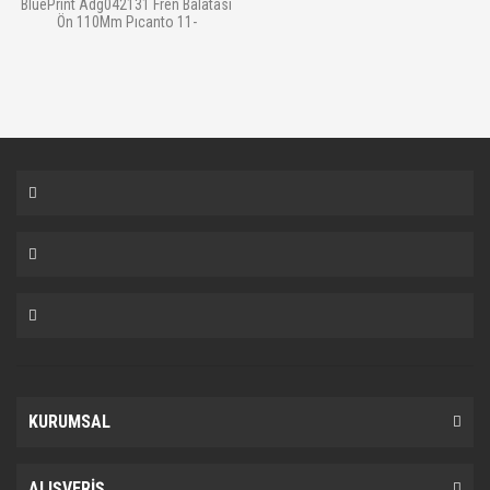
BluePrint Adg042131 Fren Balatası
Ön 110Mm Pıcanto 11-
KURUMSAL
ALIŞVERİŞ