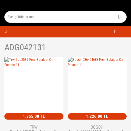
ADG042131
1.355,00 TL
1.226,00 TL
TRW
BOSCH