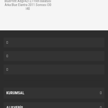
BluePrint Adg042127 Fren Balatası
Arka Blue Elantra 2011 Sonrası İ30
I40
KURUMSAL
ALIŞVERİŞ