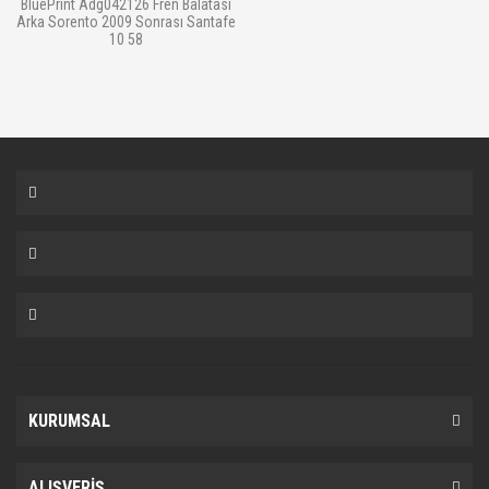
BluePrint Adg042126 Fren Balatası
Arka Sorento 2009 Sonrası Santafe
10 58
KURUMSAL
ALIŞVERİŞ