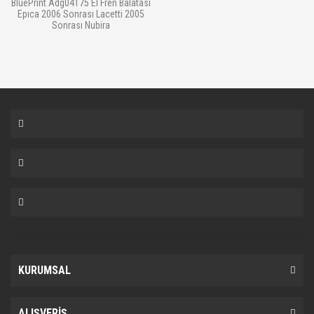
BluePrint Adg04175 El Fren Balatası
Epıca 2006 Sonrası Lacetti 2005
Sonrası Nubira
KURUMSAL
ALIŞVERİŞ