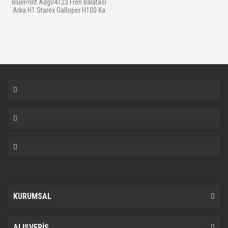
BluePrint Adg04123 Fren Balatası
Arka H1 Starex Galloper H100 Ka
KURUMSAL
ALIŞVERİŞ