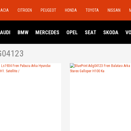
DACIA
CITROEN
PEUGEOT
HONDA
TOYOTA
NISSAN
AUDI
BMW
MERCEDES
OPEL
SEAT
SKODA
V
G04123