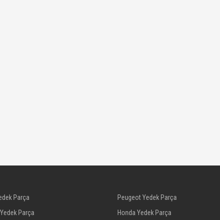
edek Parça
Peugeot Yedek Parça
 Yedek Parça
Honda Yedek Parça