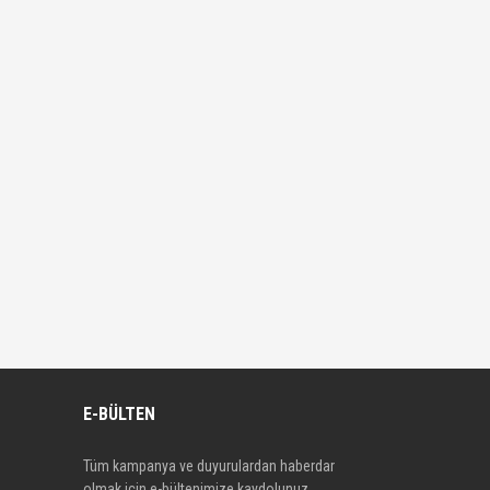
E-BÜLTEN
Tüm kampanya ve duyurulardan haberdar
olmak için e-bültenimize kaydolunuz.