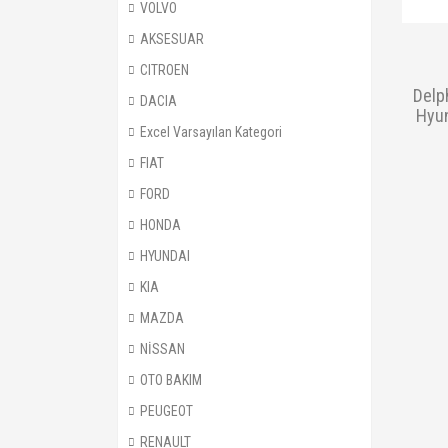
VOLVO
AKSESUAR
CITROEN
Delp
DACIA
Hyun
Excel Varsayılan Kategori
FIAT
FORD
HONDA
HYUNDAI
KIA
MAZDA
NİSSAN
OTO BAKIM
PEUGEOT
RENAULT