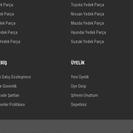
ek Parça
Toyota Yedek Parça
dek Parça
Nissan Yedek Parça
dek Parça
Mazda Yedek Parça
edek Parça
Hyundai Yedek Parça
 Yedek Parça
Suzuki Yedek Parça
ERİŞ
ÜYELİK
i Satış Sözleşmesi
Yeni Üyelik
ve Güvenlik
Üye Girişi
İade Şartları
Şifremi Unuttum
eriler Politikası
Sepetiniz