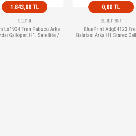
1.843,00 TL
0,00 TL
DELPHI
BLUE PRINT
hi Ls1934 Fren Pabucu Arka
BluePrint Adg04123 Fr
daı Galloper. H1. Satellite /
Balatası Arka H1 Starex Gal
H100 Ka