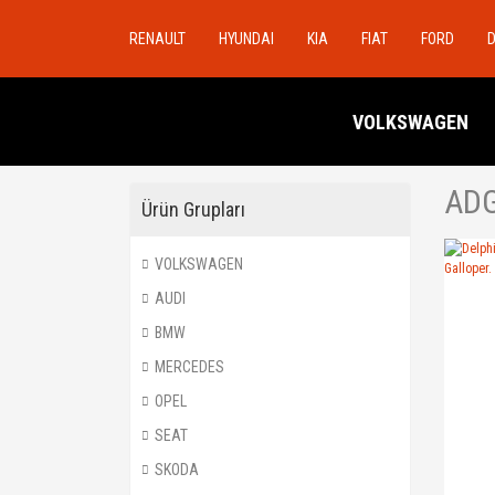
RENAULT
HYUNDAI
KIA
FIAT
FORD
VOLKSWAGEN
AD
Ürün Grupları
VOLKSWAGEN
AUDI
BMW
MERCEDES
OPEL
SEAT
SKODA