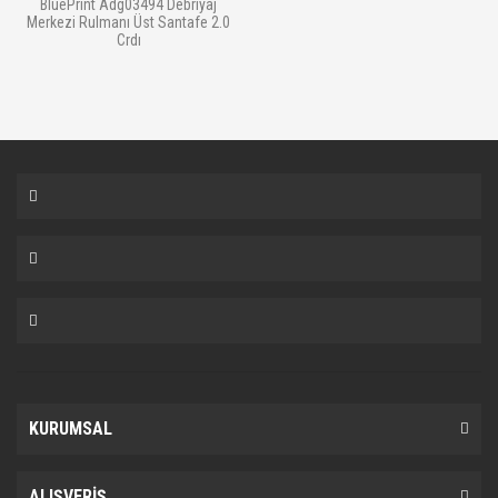
BluePrint Adg03494 Debriyaj
Merkezi Rulmanı Üst Santafe 2.0
Crdı
KURUMSAL
ALIŞVERİŞ