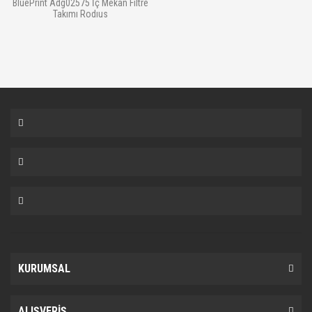
BluePrint Adg02575 İç Mekan Filtre
Takımı Rodıus
KURUMSAL
ALIŞVERİŞ