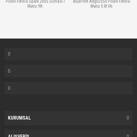
Polen Filtresi Spark 2005 Sonrası /
BluePrint Adg02550 Polen Filtresi
Matız 98-
Matız 0.8I Hb
KURUMSAL
ALIŞVERİŞ