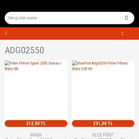
ADG02550
312,00 TL
231,00 TL
MANN
BLUE PRINT