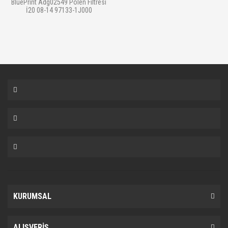
BluePrint Adg02549 Polen Filtresi
İ20 08-14 97133-1J000
KURUMSAL
ALIŞVERİŞ