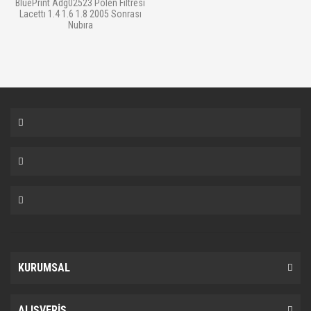
BluePrint Adg02523 Polen Filtresi
Lacettı 1.4 1.6 1.8 2005 Sonrası
Nubıra
KURUMSAL
ALIŞVERİŞ