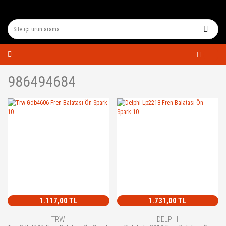
986494684
1.117,00 TL
1.731,00 TL
TRW
DELPHI