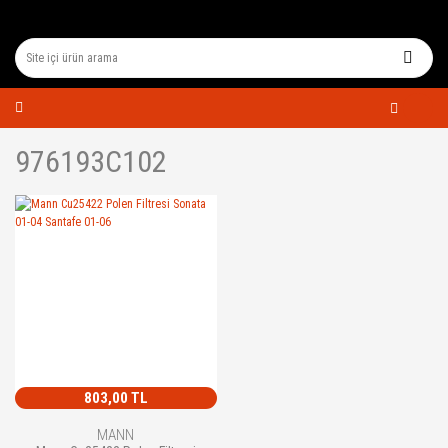
976193C102
803,00 TL
MANN