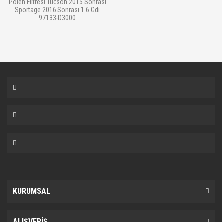
Polen Filtresi Tucson 2015 Sonrası
Sportage 2016 Sonrası 1.6 Gdı
97133-D3000
KURUMSAL
ALIŞVERİŞ