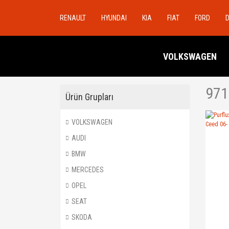
RENAULT
HYUNDAI
KIA
FIAT
FORD
VOLKSWAGEN
971
Ürün Grupları
VOLKSWAGEN
AUDI
BMW
MERCEDES
OPEL
SEAT
SKODA