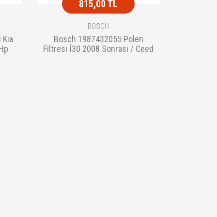
815,00 TL
BOSCH
 Kıa
Bosch 1987432055 Polen
8Hp
Filtresi İ30 2008 Sonrası / Ceed
06-