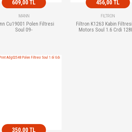
609,00 TL
456,00 TL
MANN
FILTRON
nn Cu19001 Polen Filtresi
Filtron K1263 Kabin Filtresi
Soul 09-
Motors Soul 1.6 Crdi 12
02/09
350,00 TL