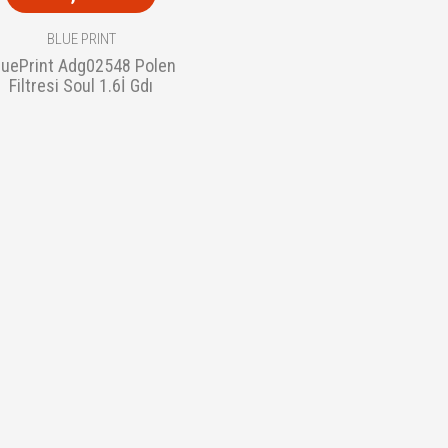
BLUE PRINT
luePrint Adg02548 Polen
Filtresi Soul 1.6İ Gdı