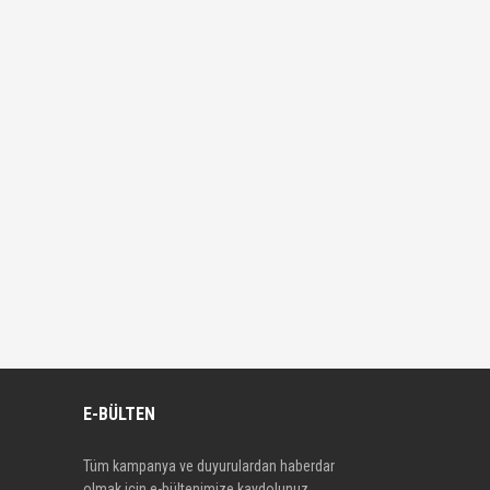
E-BÜLTEN
Tüm kampanya ve duyurulardan haberdar
olmak için e-bültenimize kaydolunuz.