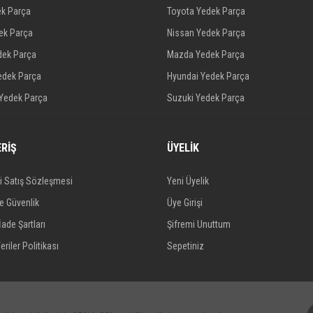
ek Parça
Toyota Yedek Parça
dek Parça
Nissan Yedek Parça
dek Parça
Mazda Yedek Parça
edek Parça
Hyundai Yedek Parça
 Yedek Parça
Suzuki Yedek Parça
ERİŞ
ÜYELİK
i Satış Sözleşmesi
Yeni Üyelik
ve Güvenlik
Üye Girişi
İade Şartları
Şifremi Unuttum
eriler Politikası
Sepetiniz