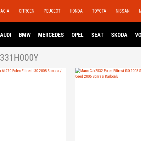
DACIA
CITROEN
PEUGEOT
HONDA
TOYOTA
NISSAN
AUDI
BMW
MERCEDES
OPEL
SEAT
SKODA
V
331H000Y