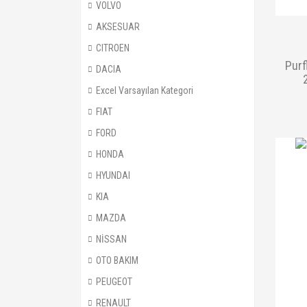
VOLVO
AKSESUAR
CITROEN
Purf
DACIA
Excel Varsayılan Kategori
FIAT
FORD
HONDA
HYUNDAI
KIA
MAZDA
NİSSAN
OTO BAKIM
PEUGEOT
RENAULT