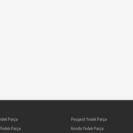
edek Parça
Peugeot Yedek Parça
 Yedek Parça
Honda Yedek Parça