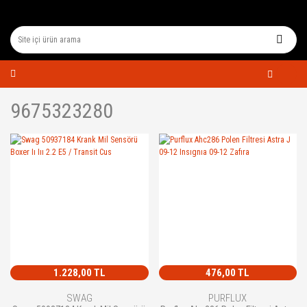
9675323280
1.228,00 TL
476,00 TL
SWAG
PURFLUX