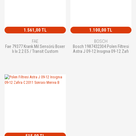
1.561,00 TL
1.100,00 TL
FAE
BOSCH
Fae 79377 Krank Mil Sensörü Boxer
Bosch 1987432304 Polen Filtresi
Iı Iıı 2.2 E5 / Transit Custom
Astra J 09-12 Insıgnıa 09-12 Zafı
515,00 TL