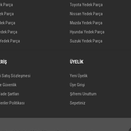
ek Parça
Toyota Yedek Parça
dek Parça
Nissan Yedek Parça
dek Parça
Mazda Yedek Parça
edek Parça
Hyundai Yedek Parça
 Yedek Parça
Suzuki Yedek Parça
ERİŞ
ÜYELİK
i Satış Sözleşmesi
Yeni Üyelik
ve Güvenlik
Üye Girişi
İade Şartları
Şifremi Unuttum
eriler Politikası
Sepetiniz