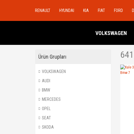
RENAULT
HYUNDAI
KIA
FIAT
FORD
VOLKSWAGEN
641
Ürün Grupları
VOLKSWAGEN
AUDI
BMW
MERCEDES
OPEL
SEAT
SKODA