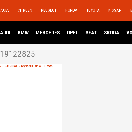
DACIA
CITROEN
PEUGEOT
HONDA
TOYOTA
NISSAN
AUDI
BMW
MERCEDES
OPEL
SEAT
SKODA
V
19122825