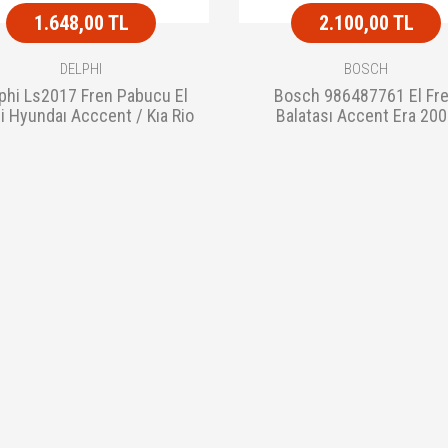
1.648,00 TL
2.100,00 TL
DELPHI
BOSCH
phi Ls2017 Fren Pabucu El
Bosch 986487761 El Fr
i Hyundaı Acccent / Kıa Rio
Balatası Accent Era 20
09/0
Sonrası / Rıo 168X32