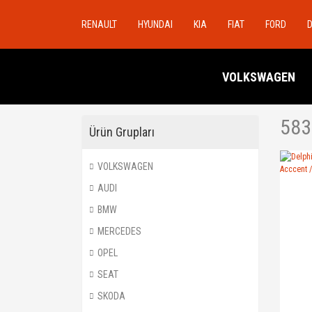
RENAULT
HYUNDAI
KIA
FIAT
FORD
VOLKSWAGEN
583
Ürün Grupları
VOLKSWAGEN
AUDI
BMW
MERCEDES
OPEL
SEAT
SKODA