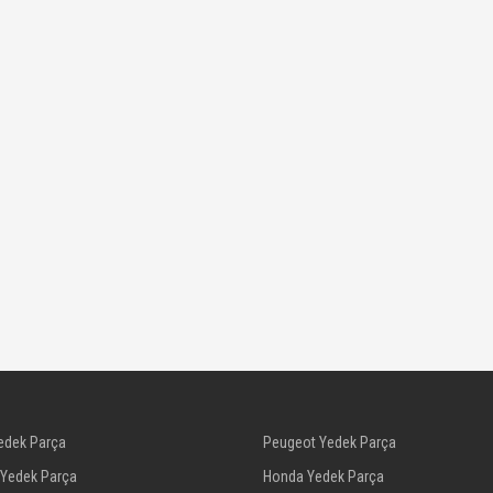
edek Parça
Peugeot Yedek Parça
 Yedek Parça
Honda Yedek Parça