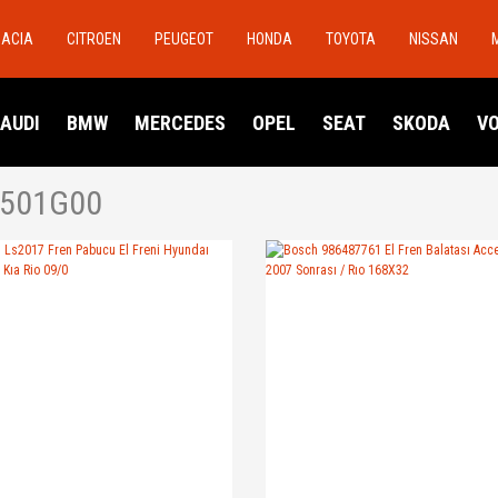
DACIA
CITROEN
PEUGEOT
HONDA
TOYOTA
NISSAN
AUDI
BMW
MERCEDES
OPEL
SEAT
SKODA
V
501G00