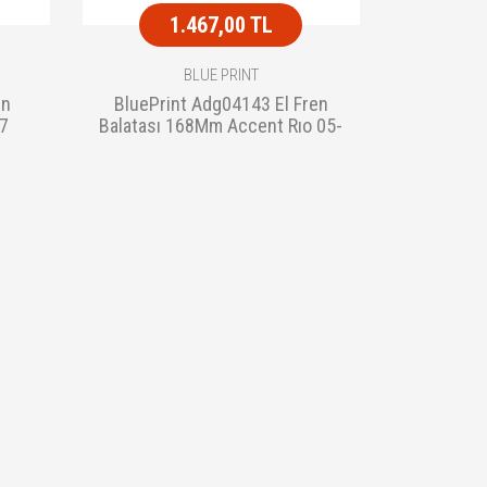
1.467,00 TL
BLUE PRINT
en
BluePrint Adg04143 El Fren
07
Balatası 168Mm Accent Rıo 05-