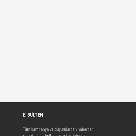
E-BÜLTEN
Tüm kampanya ve duyurulardan haberdar
olmak için e-bültenimize kaydolunuz.