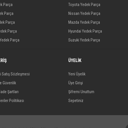
ek Parça
Toyota Yedek Parça
dek Parça
Nissan Yedek Parça
dek Parça
Mazda Yedek Parça
edek Parça
Hyundai Yedek Parça
 Yedek Parça
Suzuki Yedek Parça
ERİŞ
ÜYELİK
i Satış Sözleşmesi
Yeni Üyelik
ve Güvenlik
Üye Girişi
İade Şartları
Şifremi Unuttum
eriler Politikası
Sepetiniz