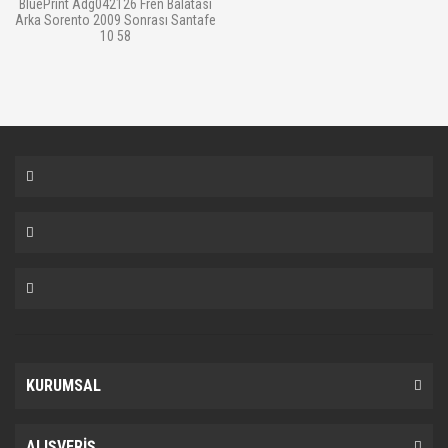
BluePrint Adg042126 Fren Balatası
Arka Sorento 2009 Sonrası Santafe
10 58
KURUMSAL
ALIŞVERİŞ