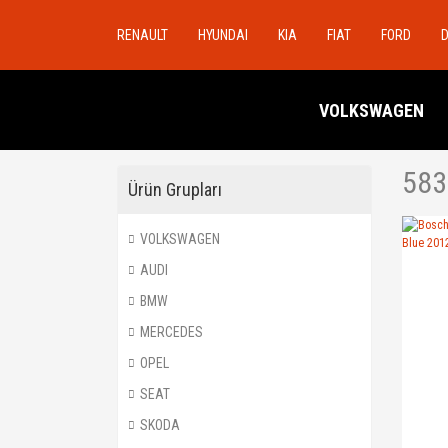
RENAULT
HYUNDAI
KIA
FIAT
FORD
VOLKSWAGEN
583
Ürün Grupları
VOLKSWAGEN
AUDI
BMW
MERCEDES
OPEL
SEAT
SKODA