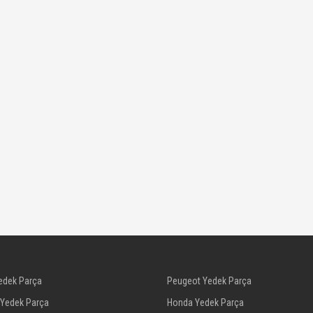
edek Parça
Peugeot Yedek Parça
 Yedek Parça
Honda Yedek Parça