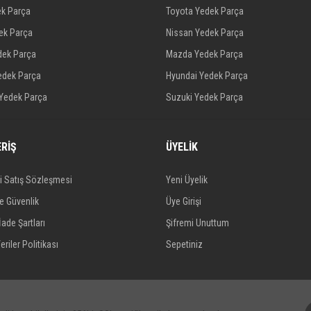
ek Parça
Toyota Yedek Parça
dek Parça
Nissan Yedek Parça
dek Parça
Mazda Yedek Parça
edek Parça
Hyundai Yedek Parça
 Yedek Parça
Suzuki Yedek Parça
ERİŞ
ÜYELİK
i Satış Sözleşmesi
Yeni Üyelik
ve Güvenlik
Üye Girişi
İade Şartları
Şifremi Unuttum
eriler Politikası
Sepetiniz