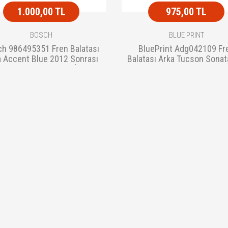
1.000,00 TL
975,00 TL
BOSCH
BLUE PRINT
h 986495351 Fren Balatası
BluePrint Adg042109 Fr
a Accent Blue 2012 Sonrası
Balatası Arka Tucson Sonat
Sonata 2005 Sonrası İ10
10 58302