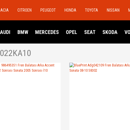
DACIA
CITROEN
PEUGEOT
HONDA
TOYOTA
NISSAN
AUDI
BMW
MERCEDES
OPEL
SEAT
SKODA
V
022KA10