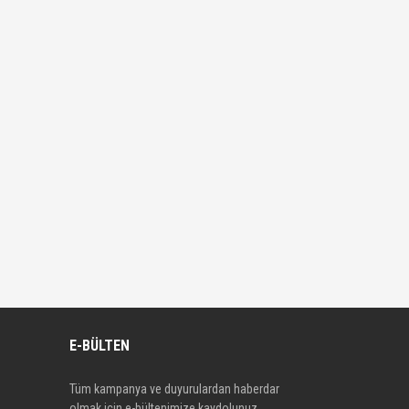
E-BÜLTEN
Tüm kampanya ve duyurulardan haberdar
olmak için e-bültenimize kaydolunuz.