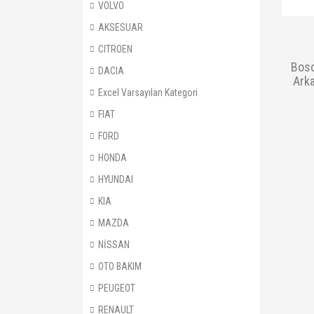
VOLVO
AKSESUAR
CITROEN
Bosc
DACIA
Ark
Excel Varsayılan Kategori
FIAT
FORD
HONDA
HYUNDAI
KIA
MAZDA
NİSSAN
OTO BAKIM
PEUGEOT
RENAULT