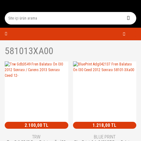
581013XA00
2.100,00 TL
1.218,00 TL
TRW
BLUE PRINT