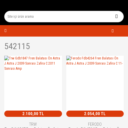
542115
2.100,00 TL
2.054,00 TL
TRW
FERODO