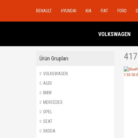
RENAULT
HYUNDAI
KIA
FIAT
FORD
VOLKSWAGEN
417
Ürün Grupları
VOLKSWAGEN
AUDI
BMW
MERCEDES
OPEL
SEAT
SKODA