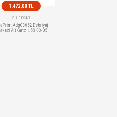
1.472,00 TL
BLUE PRINT
uePrint Adg03652 Debriyaj
rkezi Alt Getz 1.5D 03-05
41710-28