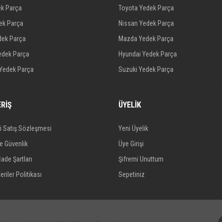
ek Parça
Toyota Yedek Parça
dek Parça
Nissan Yedek Parça
dek Parça
Mazda Yedek Parça
edek Parça
Hyundai Yedek Parça
 Yedek Parça
Suzuki Yedek Parça
ERİŞ
ÜYELİK
i Satış Sözleşmesi
Yeni Üyelik
ve Güvenlik
Üye Girişi
İade Şartları
Şifremi Unuttum
eriler Politikası
Sepetiniz