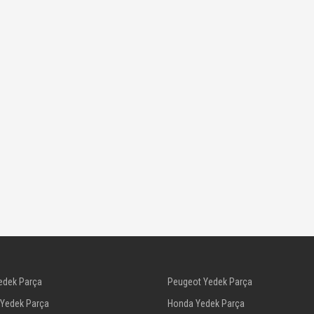
edek Parça
Peugeot Yedek Parça
 Yedek Parça
Honda Yedek Parça