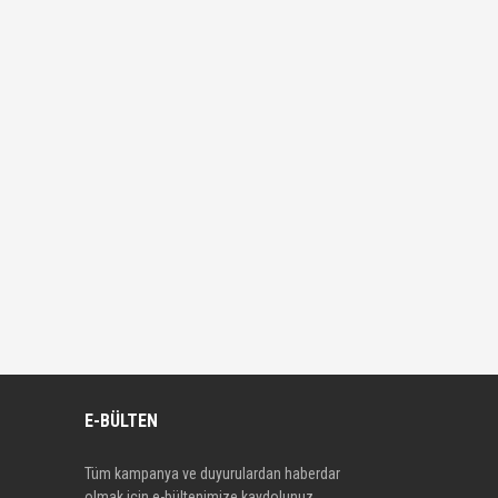
E-BÜLTEN
Tüm kampanya ve duyurulardan haberdar
olmak için e-bültenimize kaydolunuz.