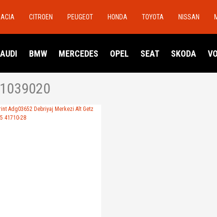
DACIA
CITROEN
PEUGEOT
HONDA
TOYOTA
NISSAN
AUDI
BMW
MERCEDES
OPEL
SEAT
SKODA
V
1039020