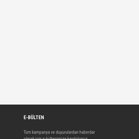
E-BÜLTEN
Tüm kampanya ve duyurulardan haberdar
olmak için e-bültenimize kaydolunuz.