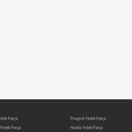
edek Parça
Peugeot Yedek Parça
 Yedek Parça
Honda Yedek Parça