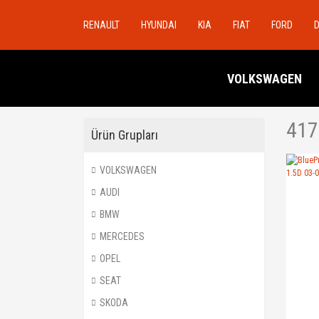
RENAULT
HYUNDAI
KIA
FIAT
FORD
VOLKSWAGEN
417
Ürün Grupları
VOLKSWAGEN
AUDI
BMW
MERCEDES
OPEL
SEAT
SKODA