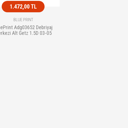
1.472,00 TL
BLUE PRINT
uePrint Adg03652 Debriyaj
rkezi Alt Getz 1.5D 03-05
41710-28