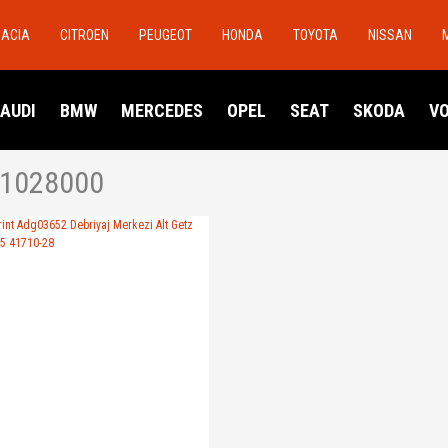
DACIA
CITROEN
PEUGEOT
HONDA
TOYOTA
NISSAN
AUDI
BMW
MERCEDES
OPEL
SEAT
SKODA
V
1028000