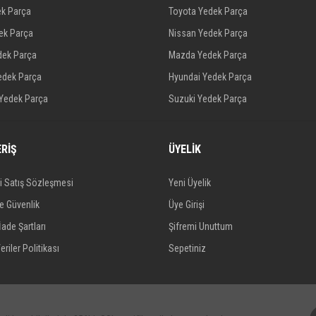
ek Parça
Toyota Yedek Parça
dek Parça
Nissan Yedek Parça
dek Parça
Mazda Yedek Parça
edek Parça
Hyundai Yedek Parça
 Yedek Parça
Suzuki Yedek Parça
ERİŞ
ÜYELİK
i Satış Sözleşmesi
Yeni Üyelik
ve Güvenlik
Üye Girişi
İade Şartları
Şifremi Unuttum
eriler Politikası
Sepetiniz