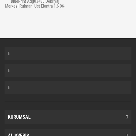
BluePrint Adg03483 Debriyaj
Merkezi Rulmanı Üst Elantra 1.6 06-
KURUMSAL
ALIŞVERİŞ