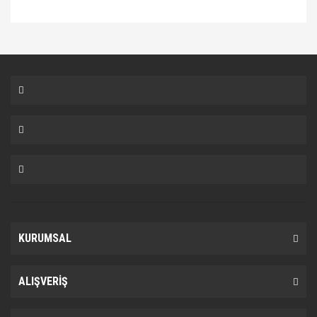
Bu ürüne ilk yorumu siz yapın!
Yorum Yaz
KURUMSAL
ALIŞVERİŞ