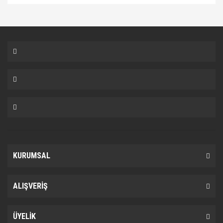
Bu ürüne ilk yorumu siz yapın!
Yorum Yaz
KURUMSAL
ALIŞVERİŞ
ÜYELİK