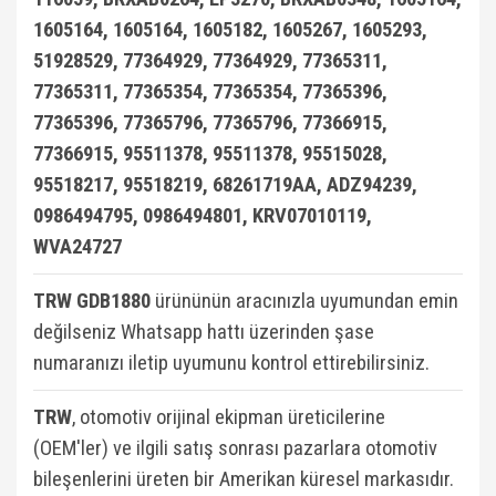
1605164, 1605164, 1605182, 1605267, 1605293,
51928529, 77364929, 77364929, 77365311,
77365311, 77365354, 77365354, 77365396,
77365396, 77365796, 77365796, 77366915,
77366915, 95511378, 95511378, 95515028,
95518217, 95518219, 68261719AA, ADZ94239,
0986494795, 0986494801, KRV07010119,
WVA24727
TRW GDB1880
ürününün aracınızla uyumundan emin
değilseniz Whatsapp hattı üzerinden şase
numaranızı iletip uyumunu kontrol ettirebilirsiniz.
TRW
, otomotiv orijinal ekipman üreticilerine
(OEM'ler) ve ilgili satış sonrası pazarlara otomotiv
bileşenlerini üreten bir Amerikan küresel markasıdır.