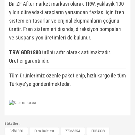
Bir ZF Aftermarket markası olarak TRW, yaklaşık 100
yıldır dünyadaki araçların yarısından fazlası için fren
sistemleri tasarlar ve orijinal ekipmanların çoğunu
üretir. Fren sistemleri dışında, direksiyon pompaları
ve süspansiyon üretimleri de bulunur.
TRW GDB1880
ü
rünü sıfır olarak satılmaktadır.
Üretici garantilidir.
Tüm ürünlerimiz özenle paketlenip, hızlı kargo ile tüm
Türkiye'ye gönderilmektedir.
77365354, FDB4338, OTZFDO2002, GRP94121,
Etiketler :
33102658, 116059, BRXAB0264, LP3270,
Bu ürüne ilk yorumu siz yapın!
Gdb1880
Fren Balatası
77365354
FDB4338