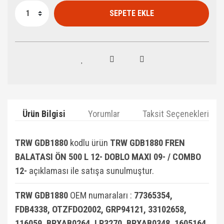
SEPETE EKLE
Ürün Bilgisi
Yorumlar
Taksit Seçenekleri
TRW GDB1880
kodlu ürün
TRW GDB1880 FREN
BALATASI ÖN 500 L 12- DOBLO MAXI 09- / COMBO
12-
açıklaması ile satışa sunulmuştur.
TRW GDB1880
OEM numaraları :
77365354,
FDB4338, OTZFDO2002, GRP94121, 33102658,
116059, BRXAB0264, LP3270, BRXAB0348, 1605164,