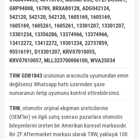
GRP94008, 16789, BRXAB0128, ADG042124,
542120, 542120, 542120, 1605169, 1605169,
1605169, 1605261, 1605261, 13301207, 13301207,
13301234, 13356286, 13374966, 13374966,
13412272, 13412272, 19301234, 22737859,
95516191, D13301207, KRV07010055,
KRV07010057, MLL323700006100, WVA25034
TRW GDB1843
ürününün aracınızla uyumundan emin
değilseniz Whatsapp hattı üzerinden şase
numaranızı iletip uyumunu kontrol ettirebilirsiniz.
TRW
, otomotiv orijinal ekipman üreticilerine
(OEM'ler) ve ilgili satış sonrası pazarlara otomotiv
bileşenlerini üreten bir Amerikan küresel markasıdır.
Bir ZF Aftermarket markası olarak TRW, yaklaşık 100