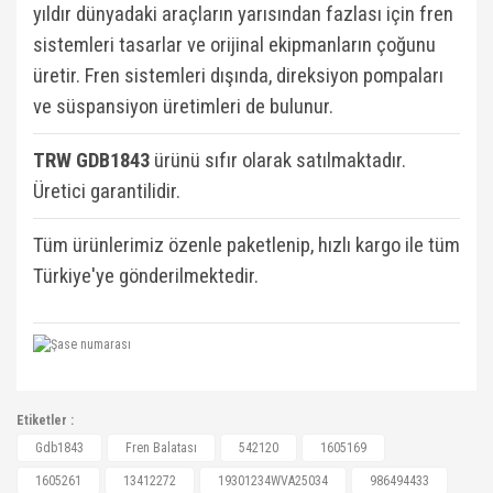
yıldır dünyadaki araçların yarısından fazlası için fren
sistemleri tasarlar ve orijinal ekipmanların çoğunu
üretir. Fren sistemleri dışında, direksiyon pompaları
ve süspansiyon üretimleri de bulunur.
TRW GDB1843
ü
rünü sıfır olarak satılmaktadır.
Üretici garantilidir.
Tüm ürünlerimiz özenle paketlenip, hızlı kargo ile tüm
Türkiye'ye gönderilmektedir.
542120, 1605169, 1605261, 13412272,
Etiketler :
19301234WVA25034, 0986494433, 40916789,
Bu ürüne ilk yorumu siz yapın!
Gdb1843
Fren Balatası
542120
1605169
MDOMPD35, OTZFDO5001, GRP94008, 16789,
1605261
13412272
19301234WVA25034
986494433