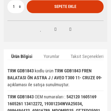
SEPETE EKLE
Ürün Bilgisi
Yorumlar
Taksit Seçenekleri
TRW GDB1843
kodlu ürün
TRW GDB1843 FREN
BALATASI ÖN ASTRA J / AVEO T300 11- CRUZE 09-
açıklaması ile satışa sunulmuştur.
TRW GDB1843
OEM numaraları :
542120 1605169
1605261 13412272, 19301234WVA25034,
0986494433, 40916789, MDOMPD35, OTZFDO5001,